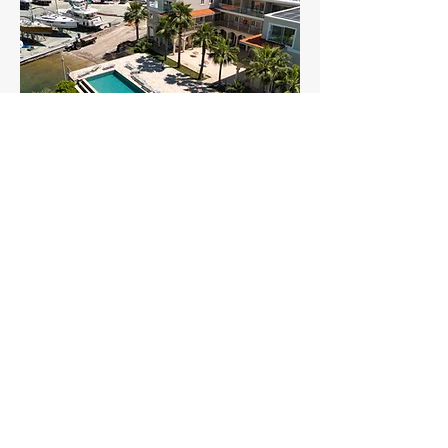
Мармарис Адакой
Марина Ят Лимани
Порто Мармарис Марина Ятчилык и Чекек
Хизметлери Тиджарет А.Ш.