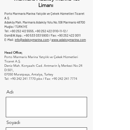
Limanı
Porto Marmaris Marina Yatçılık ve Çekek Hizmetleri Ticaret
A.Ş.
Adaköy Mah. Marmaris Adaköy Yolu No.108 Marmaris 48700
Muğla / TÜRKİYE
Tel:
+90 252 412 5555
,
+90 252 422 0110-11-12
/
Gsm&W.App.:
+90 533 033 5900
/ Fax:
+90 252 422 0011
E-Mail:
info@adakoymarina.com
/
www.adakoymarina.com
Head Office;
Porto Marmaris Marina Yatçılık ve Çekek Hizmetleri
Ticaret A.Ş.
Deniz Mah. Konyaaltı Cad. Antmarin İş Merkezi No:24
D:501,
07050 Muratpaşa, Antalya, Turkey
Tel:
+90 242 241 7770
pbx / Fax:
+90 242 241 7774
Adı
Soyadı